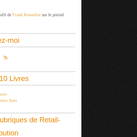
rofil de
Frank Rosenthal
sur le portail
ez-moi
10 Livres
vres
eurs liens
ubriques de Retail-
ibution