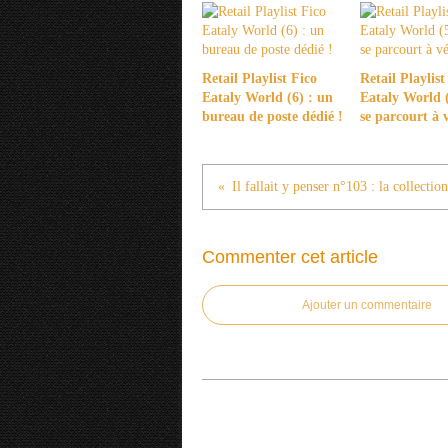
Retail Playlist Fico
Retail Playlist
Eataly World (6) : un
Eataly World (
bureau de poste dédié !
se parcourt à 
Commenter cet article
Ajouter un commentaire