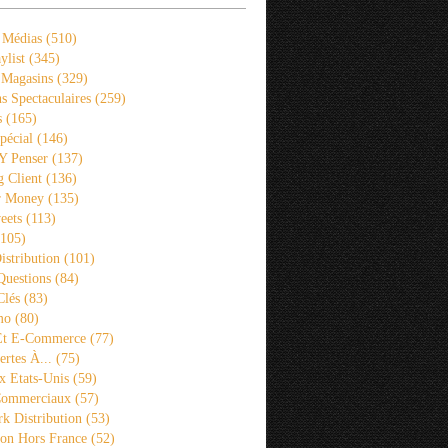
 Médias
(510)
ylist
(345)
 Magasins
(329)
s Spectaculaires
(259)
s
(165)
pécial
(146)
 Y Penser
(137)
 Client
(136)
r Money
(135)
eets
(113)
105)
istribution
(101)
Questions
(84)
Clés
(83)
mo
(80)
 Et E-Commerce
(77)
rtes À...
(75)
x Etats-Unis
(59)
Commerciaux
(57)
k Distribution
(53)
ion Hors France
(52)