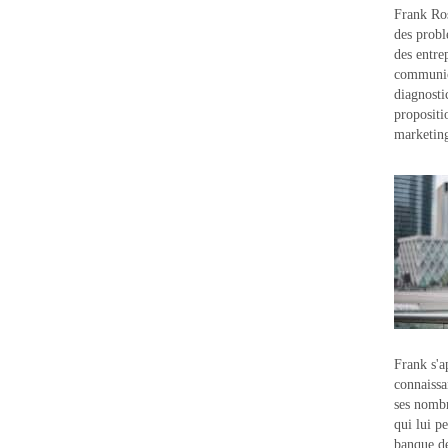
Frank Ros
des probl
des entre
communic
diagnostic
propositi
marketin
Frank s'a
connaissa
ses nombr
qui lui p
banque d