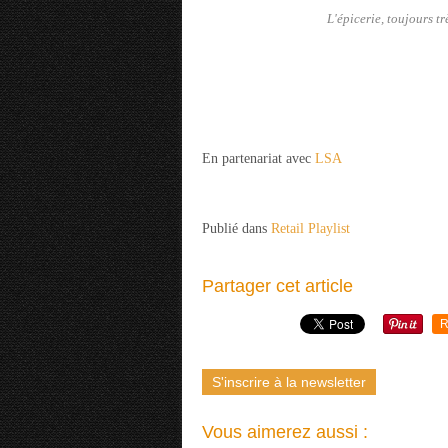
L'épicerie, toujours t
En partenariat avec
LSA
Publié dans
Retail Playlist
Partager cet article
R
S'inscrire à la newsletter
Vous aimerez aussi :