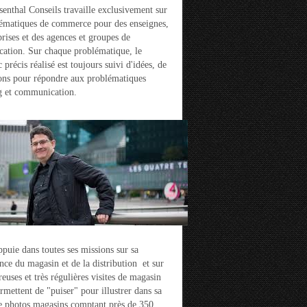
enthal Conseils travaille exclusivement sur
ématiques de commerce pour des enseignes,
prises et des agences et groupes de
ation. Sur chaque problématique, le
 précis réalisé est toujours suivi d'idées, de
ons pour répondre aux problématiques
g et communication.
ppuie dans toutes ses missions sur sa
nce du magasin et de la distribution et sur
euses et très régulières visites de magasin
ermettent de "puiser" pour illustrer dans sa
e photos magasins comptant près de 350