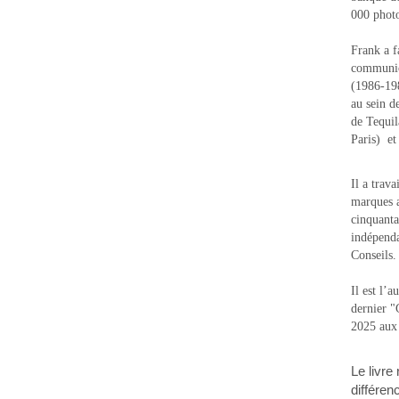
000 photo
Frank a f
communic
(1986-1988
au sein d
de Tequi
Paris) e
Il a trav
marques a
cinquanta
indépenda
Conseils.
Il est l’
dernier 
2025 aux
Le livre
différen