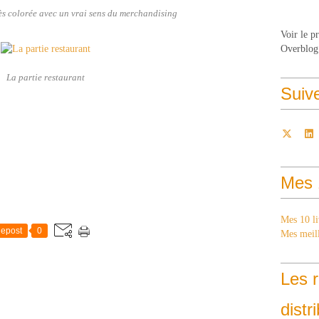
rès colorée avec un vrai sens du merchandising
Voir le p
Overblog
La partie restaurant
Suiv
Mes 
Mes 10 li
epost
0
Mes meill
Les r
distr