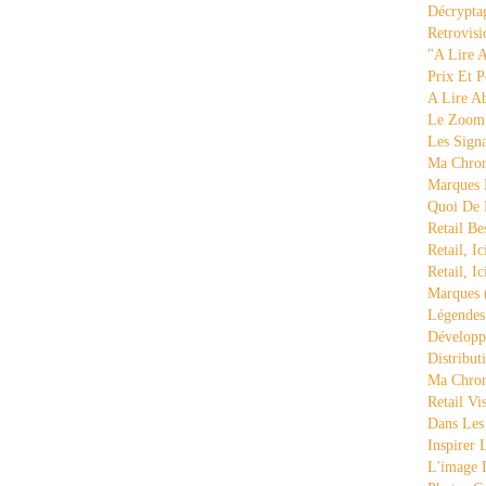
Décrypta
Retrovisi
"a Lire 
Prix Et P
A Lire A
Le Zoom
Les Sign
Ma Chron
Marques 
Quoi De
Retail Be
Retail, Ic
Retail, Ic
Marques
Légende
Développ
Distribut
Ma Chron
Retail Vi
Dans Les
Inspirer
L'image 