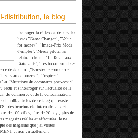
l-distribution, le blog
Prolonger la réflexion de mes 10
livres "Game Changer", "Value
for money"; "Image-Prix Mode
d'emploi","Mieux piloter sa
relation-client", "Le Retail aux
Etats-Unis","Les incontournables
rce de demain" ,"Booster le commerce",
u sens au commerce", "Inspirer le
" et "Mutations du commerce post-covid"
 recul et s'interroger sur l'actualité de la
ion, du commerce et de la consommation.
s de 3500 articles de ce blog qui existe
08 : des benchmarks internationaux et
 plus de 100 villes, plus de 20 pays, plus de
tes magasins réelles et effectuées. Je ne
que des magasins que j'ai visités
ENT et non virtuellement