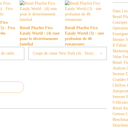
Dans Les
Retail Pla
 Fico
Concepts
5) : Fico
Retail Playlist Fico
Retail Playlist Fico
Opération
vélo
Eataly World : (4) tout
Eataly World (3) : une
Enseigne
pour le divertissement
profusion de 40
Dossier S
familial
restaurants
Il Fallait
Marketing
Il fallait y penser n°103 : la collection de cafés de Fairway pour les "coffee lovers"
Coups de coeur New York (4) : Story choisit le thème des vacances
Value Fo
Retail Tw
Analyse
(
Secteur D
Grandes 
Chiffres 
Autopro
Internet
9 Découve
Retail Au
Centres 
Benchmar
Distribut