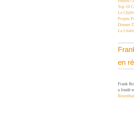
Photos C
Top 10 C
Le Chiff
Projets 
Donner 
La Citati
Fran
en r
Frank Ro
a fondé e
Rosenthal