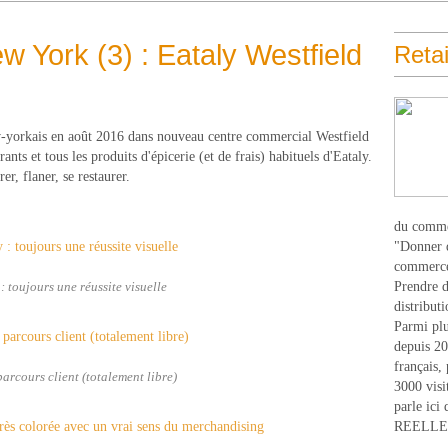
 York (3) : Eataly Westfield
Retai
-yorkais en août 2016 dans nouveau centre commercial Westfield
ts et tous les produits d'épicerie (et de frais) habituels d'Eataly.
r, flaner, se restaurer.
du comme
"Donner d
commerce
Prendre du
: toujours une réussite visuelle
distribut
Parmi plu
depuis 20
français,
arcours client (totalement libre)
3000 visi
parle ici 
REELLEM