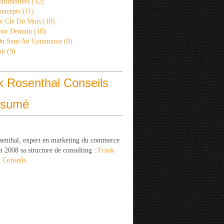
ommentées
(12)
oncepts
(11)
re Clé Du Mois
(10)
Pour Demain
(10)
Du Sens Au Commerce
(9)
on
(9)
k Rosenthal Conseils
ésumé
senthal, expert en marketing du commerce
n 2008 sa structure de consulting :
Frank
 Conseils.