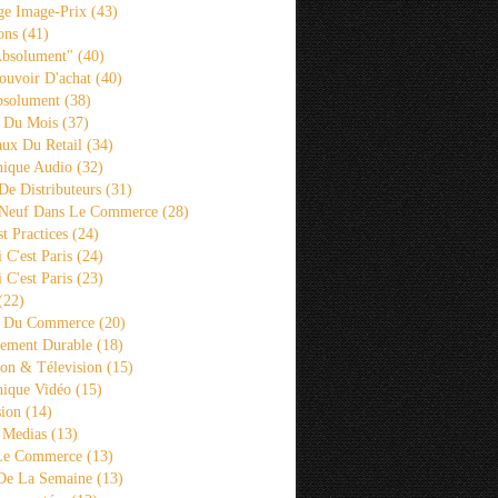
ge Image-Prix
(43)
ons
(41)
Absolument"
(40)
ouvoir D'achat
(40)
bsolument
(38)
 Du Mois
(37)
aux Du Retail
(34)
ique Audio
(32)
De Distributeurs
(31)
 Neuf Dans Le Commerce
(28)
st Practices
(24)
i C'est Paris
(24)
i C'est Paris
(23)
(22)
s Du Commerce
(20)
ement Durable
(18)
ion & Télevision
(15)
ique Vidéo
(15)
sion
(14)
 Medias
(13)
 Le Commerce
(13)
De La Semaine
(13)