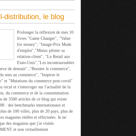
l-distribution, le blog
Prolonger la réflexion de mes 10
livres "Game Changer", "Value
for money"; "Image-Prix Mode
d'emploi","Mieux piloter sa
relation-client", "Le Retail aux
Etats-Unis","Les incontournables
rce de demain" ,"Booster le commerce",
u sens au commerce", "Inspirer le
" et "Mutations du commerce post-covid"
 recul et s'interroger sur l'actualité de la
ion, du commerce et de la consommation.
s de 3500 articles de ce blog qui existe
08 : des benchmarks internationaux et
 plus de 100 villes, plus de 20 pays, plus de
tes magasins réelles et effectuées. Je ne
que des magasins que j'ai visités
ENT et non virtuellement