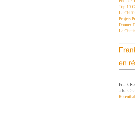
Photos C
Top 10 C
Le Chiff
Projets 
Donner 
La Citati
Fran
en r
Frank Ro
a fondé e
Rosenthal