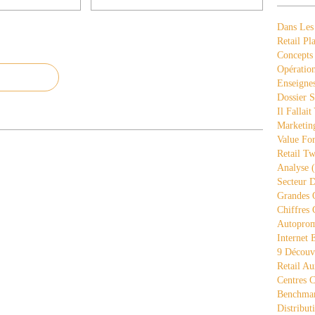
Dans Les
Retail Pla
Concepts
Opération
Enseigne
Dossier S
Il Fallait
Marketing
Value Fo
Retail Tw
Analyse
(
Secteur D
Grandes 
Chiffres 
Autopro
Internet
9 Découve
Retail Au
Centres 
Benchmar
Distribut