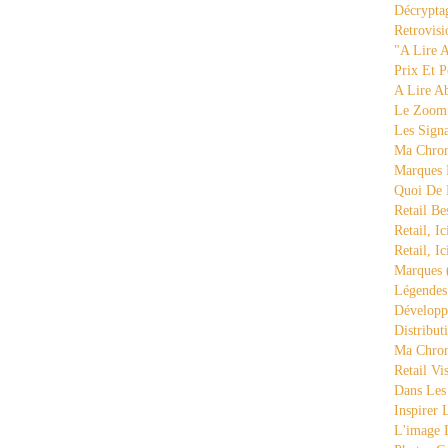
Décrypta
Retrovisi
"a Lire 
Prix Et P
A Lire A
Le Zoom
Les Sign
Ma Chron
Marques 
Quoi De
Retail Be
Retail, Ic
Retail, Ic
Marques
Légende
Développ
Distribut
Ma Chron
Retail Vi
Dans Les
Inspirer
L'image 