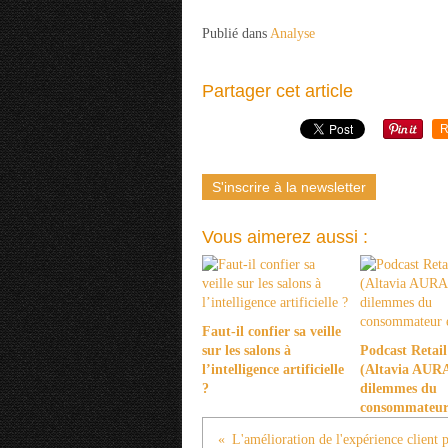
Publié dans
Analyse
Partager cet article
R
S'inscrire à la newsletter
Vous aimerez aussi :
Faut-il confier sa veille
sur les salons à
Podcast Retail
l’intelligence artificielle
(Altavia AURA)
?
dilemmes du
consommateur