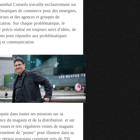
enthal Conseils travaille exclusivement sur
ématiques de commerce pour des enseignes,
prises et des agences et groupes de
ation. Sur chaque problématique, le
 précis réalisé est toujours suivi d'idées, de
ons pour répondre aux problématiques
g et communication.
ppuie dans toutes ses missions sur sa
nce du magasin et de la distribution et sur
euses et très régulières visites de magasin
ermettent de "puiser" pour illustrer dans sa
e photos magasins comptant près de 350