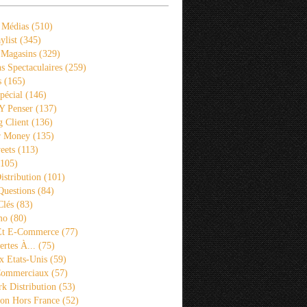
 Médias
(510)
ylist
(345)
 Magasins
(329)
s Spectaculaires
(259)
s
(165)
pécial
(146)
 Y Penser
(137)
 Client
(136)
r Money
(135)
eets
(113)
105)
istribution
(101)
Questions
(84)
Clés
(83)
mo
(80)
 Et E-Commerce
(77)
rtes À...
(75)
x Etats-Unis
(59)
Commerciaux
(57)
k Distribution
(53)
ion Hors France
(52)