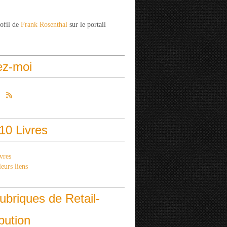
rofil de
Frank Rosenthal
sur le portail
ez-moi
10 Livres
vres
eurs liens
ubriques de Retail-
ibution