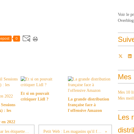
Voir le p
Overblog
Suiv
epost
0
Mes 
Mes 10 li
Et si on pouvait
Mes meill
critiquer Lidl ?
La grande distribution
 Sessions
française face à
 : les
l'offensive Amazon
Les r
 en 2022
distr
L'amélioration de l'expérience client par les étiquettes intelligentes : L'Usine Digitale
Petit Web : Les magasins qu'il fallait voir à New York