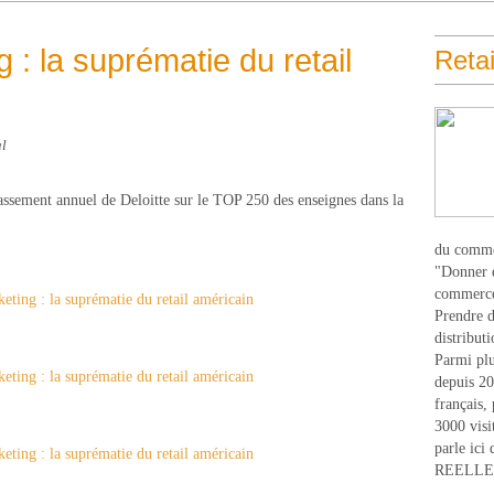
 : la suprématie du retail
Retai
al
classement annuel de Deloitte sur le TOP 250 des enseignes dans la
du comme
"Donner d
commerce
Prendre du
distribut
Parmi plu
depuis 20
français,
3000 visi
parle ici 
REELLEM