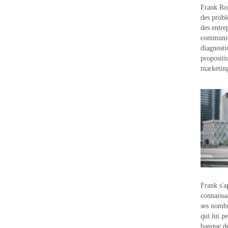
Frank Ros
des probl
des entre
communic
diagnostic
propositi
marketin
Frank s'a
connaissa
ses nombr
qui lui p
banque d