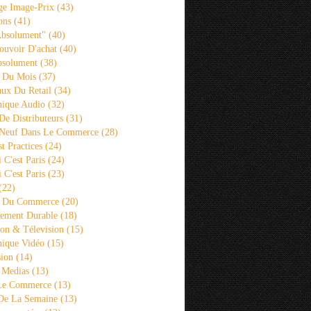
ge Image-Prix
(43)
ons
(41)
Absolument"
(40)
ouvoir D'achat
(40)
bsolument
(38)
 Du Mois
(37)
aux Du Retail
(34)
ique Audio
(32)
De Distributeurs
(31)
 Neuf Dans Le Commerce
(28)
st Practices
(24)
i C'est Paris
(24)
i C'est Paris
(23)
(22)
s Du Commerce
(20)
ement Durable
(18)
ion & Télevision
(15)
ique Vidéo
(15)
sion
(14)
 Medias
(13)
 Le Commerce
(13)
De La Semaine
(13)