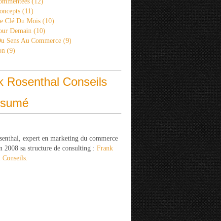
ommentées
(12)
oncepts
(11)
re Clé Du Mois
(10)
Pour Demain
(10)
Du Sens Au Commerce
(9)
on
(9)
k Rosenthal Conseils
ésumé
senthal, expert en marketing du commerce
n 2008 sa structure de consulting :
Frank
 Conseils.