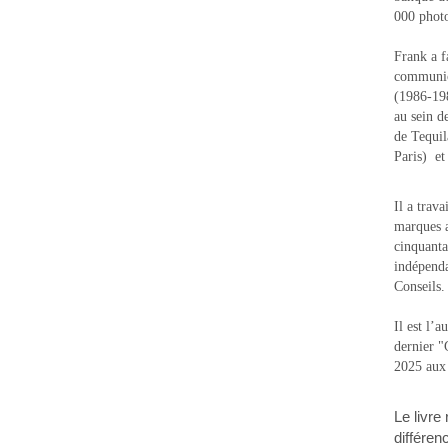
000 photo
Frank a f
communic
(1986-1988
au sein d
de Tequi
Paris) e
Il a trav
marques a
cinquanta
indépenda
Conseils.
Il est l’
dernier 
2025 aux
Le livre
différen