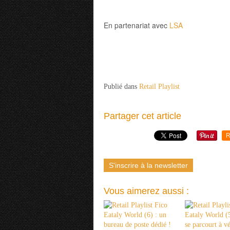
En partenariat avec
LSA
Publié dans
Retail Playlist
Partager cet article
R
S'inscrire à la newsletter
Vous aimerez aussi :