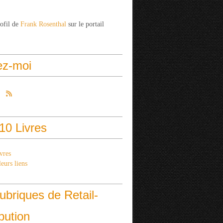
rofil de
Frank Rosenthal
sur le portail
ez-moi
10 Livres
vres
eurs liens
ubriques de Retail-
ibution