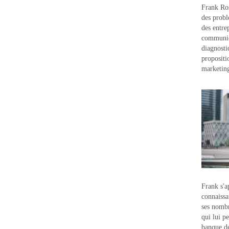
Frank Ros
des probl
des entre
communic
diagnostic
propositi
marketin
Frank s'a
connaissa
ses nombr
qui lui p
banque d