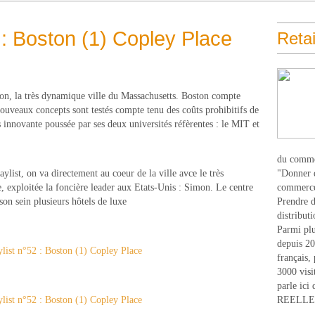
2 : Boston (1) Copley Place
Retai
ton, la très dynamique ville du Massachusetts. Boston compte
ouveaux concepts sont testés compte tenu des coûts prohibitifs de
 innovante poussée par ses deux universités réfèrentes : le MIT et
du comme
aylist, on va directement au coeur de la ville avce le très
"Donner d
exploitée la foncière leader aux Etats-Unis : Simon. Le centre
commerce
son sein plusieurs hôtels de luxe
Prendre du
distribut
Parmi plu
depuis 20
français,
3000 visi
parle ici 
REELLEM