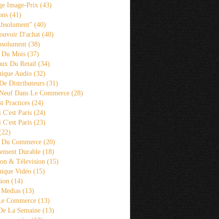
ge Image-Prix
(43)
ons
(41)
Absolument"
(40)
ouvoir D'achat
(40)
bsolument
(38)
 Du Mois
(37)
aux Du Retail
(34)
ique Audio
(32)
De Distributeurs
(31)
 Neuf Dans Le Commerce
(28)
st Practices
(24)
i C'est Paris
(24)
i C'est Paris
(23)
(22)
s Du Commerce
(20)
ement Durable
(18)
ion & Télevision
(15)
ique Vidéo
(15)
sion
(14)
 Medias
(13)
 Le Commerce
(13)
De La Semaine
(13)