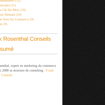
ommentées
(12)
oncepts
(11)
re Clé Du Mois
(10)
Pour Demain
(10)
Du Sens Au Commerce
(9)
on
(9)
k Rosenthal Conseils
ésumé
senthal, expert en marketing du commerce
n 2008 sa structure de consulting :
Frank
 Conseils.