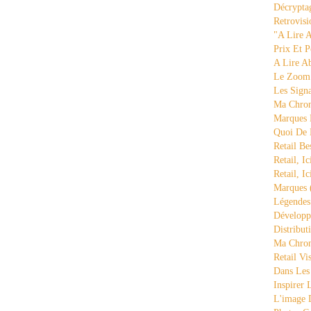
Décrypta
Retrovisi
"a Lire 
Prix Et P
A Lire A
Le Zoom
Les Sign
Ma Chron
Marques 
Quoi De
Retail Be
Retail, Ic
Retail, Ic
Marques
Légende
Développ
Distribut
Ma Chron
Retail Vi
Dans Les
Inspirer
L'image 