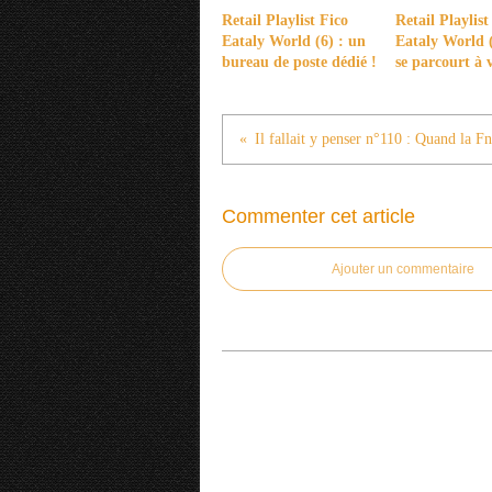
Retail Playlist Fico
Retail Playlist
Eataly World (6) : un
Eataly World (
bureau de poste dédié !
se parcourt à 
Commenter cet article
Ajouter un commentaire