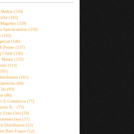
 Médias
(510)
ylist
(345)
 Magasins
(329)
s Spectaculaires
(259)
s
(165)
pécial
(146)
 Y Penser
(137)
 Client
(136)
r Money
(135)
eets
(113)
105)
istribution
(101)
Questions
(84)
Clés
(83)
mo
(80)
 Et E-Commerce
(77)
rtes À...
(75)
x Etats-Unis
(59)
Commerciaux
(57)
k Distribution
(53)
ion Hors France
(52)