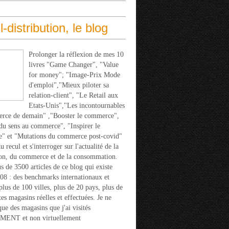
l-distribution, le blog
Prolonger la réflexion de mes 10
livres "Game Changer", "Value
for money"; "Image-Prix Mode
d'emploi","Mieux piloter sa
relation-client", "Le Retail aux
Etats-Unis","Les incontournables
rce de demain" ,"Booster le commerce",
u sens au commerce", "Inspirer le
" et "Mutations du commerce post-covid"
 recul et s'interroger sur l'actualité de la
ion, du commerce et de la consommation.
s de 3500 articles de ce blog qui existe
08 : des benchmarks internationaux et
 plus de 100 villes, plus de 20 pays, plus de
tes magasins réelles et effectuées. Je ne
que des magasins que j'ai visités
ENT et non virtuellement