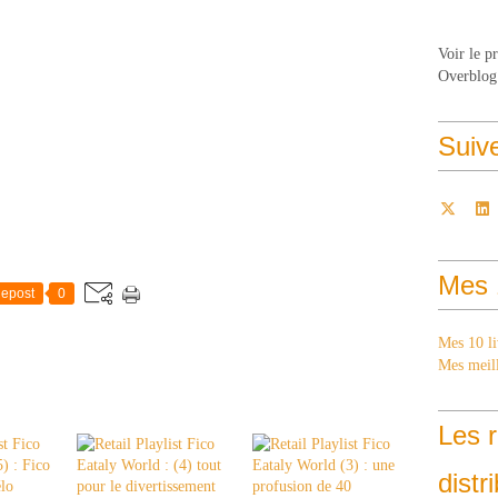
Voir le p
Overblog
Suiv
Mes 
epost
0
Mes 10 li
Mes meill
Les r
distr