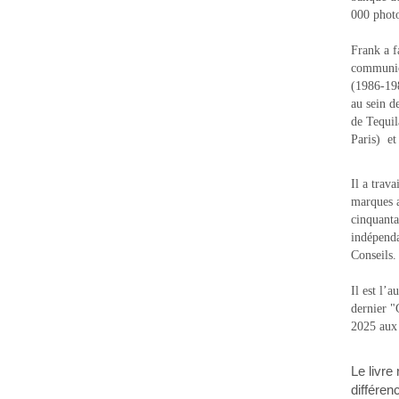
000 photo
Frank a f
communic
(1986-1988
au sein d
de Tequi
Paris) e
Il a trav
marques a
cinquanta
indépenda
Conseils.
Il est l’
dernier 
2025 aux
Le livre
différen