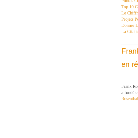
Photos C
Top 10 C
Le Chiff
Projets 
Donner 
La Citati
Fran
en r
Frank Ro
a fondé e
Rosenthal