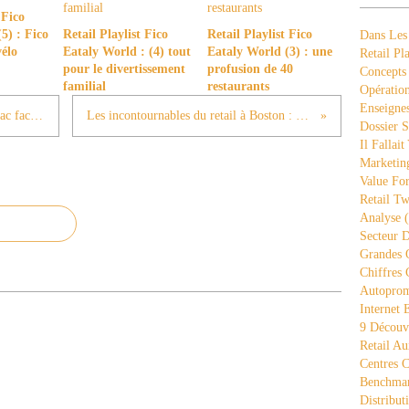
 Fico
5) : Fico
Retail Playlist Fico
Retail Playlist Fico
Dans Les
vélo
Eataly World : (4) tout
Eataly World (3) : une
Retail Pla
pour le divertissement
profusion de 40
Concepts
familial
restaurants
Opération
Enseigne
Il fallait y penser n°110 : Quand la Fnac facilite l'accès à ses conseillers
Les incontournables du retail à Boston : Converse Headquarters (2)
Dossier S
Il Fallait
Marketing
Value Fo
Retail Tw
Analyse
(
Secteur D
Grandes 
Chiffres 
Autopro
Internet
9 Découve
Retail Au
Centres 
Benchmar
Distribut