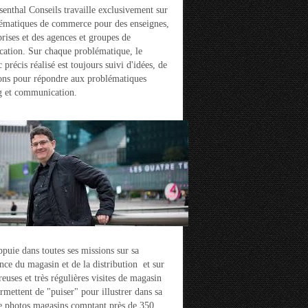
enthal Conseils travaille exclusivement sur
ématiques de commerce pour des enseignes,
prises et des agences et groupes de
ation. Sur chaque problématique, le
 précis réalisé est toujours suivi d'idées, de
ons pour répondre aux problématiques
g et communication.
ppuie dans toutes ses missions sur sa
nce du magasin et de la distribution et sur
euses et très régulières visites de magasin
ermettent de "puiser" pour illustrer dans sa
e photos magasins comptant près de 350