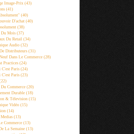
ge Image-Prix
(43)
ons
(41)
Absolument"
(40)
ouvoir D'achat
(40)
bsolument
(38)
 Du Mois
(37)
aux Du Retail
(34)
ique Audio
(32)
De Distributeurs
(31)
 Neuf Dans Le Commerce
(28)
st Practices
(24)
i C'est Paris
(24)
i C'est Paris
(23)
(22)
s Du Commerce
(20)
ement Durable
(18)
ion & Télevision
(15)
ique Vidéo
(15)
sion
(14)
 Medias
(13)
 Le Commerce
(13)
De La Semaine
(13)