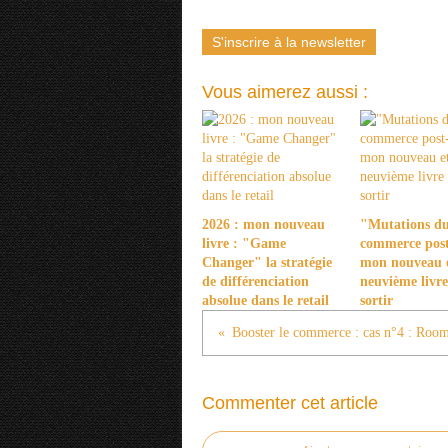
S'inscrire à la newsletter
Vous aimerez aussi :
2026 : mon nouveau
"Mutations d
livre : "Game
commerce post
Changer" la stratégie
mon nouveau 
de différenciation
neuvième livre
absolue dans le retail
sortir
Commenter cet article