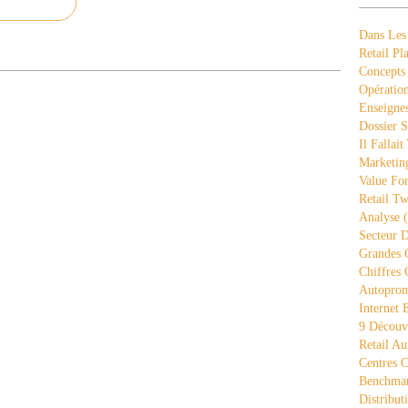
Dans Les
Retail Pla
Concepts
Opération
Enseigne
Dossier S
Il Fallait
Marketing
Value Fo
Retail Tw
Analyse
(
Secteur D
Grandes 
Chiffres 
Autopro
Internet
9 Découve
Retail Au
Centres 
Benchmar
Distribut