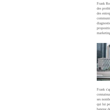
Frank Ros
des probl
des entre
communic
diagnostic
propositi
marketin
Frank s'a
connaissa
ses nombr
qui lui p
banque d