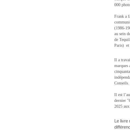
000 photo
Frank a f
communic
(1986-1988
au sein d
de Tequi
Paris) e
Il a trav
marques a
cinquanta
indépenda
Conseils.
Il est l’
dernier 
2025 aux
Le livre
différen