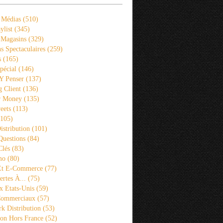
 Médias
(510)
ylist
(345)
 Magasins
(329)
s Spectaculaires
(259)
s
(165)
pécial
(146)
 Y Penser
(137)
 Client
(136)
r Money
(135)
eets
(113)
105)
istribution
(101)
Questions
(84)
Clés
(83)
mo
(80)
 Et E-Commerce
(77)
rtes À...
(75)
x Etats-Unis
(59)
Commerciaux
(57)
k Distribution
(53)
ion Hors France
(52)