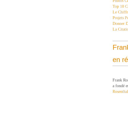
Photos C
Top 10 C
Le Chiff
Projets 
Donner 
La Citati
Fran
en r
Frank Ro
a fondé e
Rosenthal