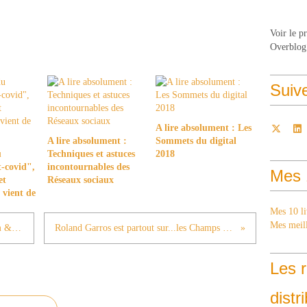
Voir le p
Overblog
Suiv
A lire absolument : Les
A lire absolument :
Sommets du digital
u
Techniques et astuces
2018
-covid",
incontournables des
Mes 
et
Réseaux sociaux
 vient de
Mes 10 li
Mes meill
Booster le commerce : cas n°4 : Room & Board
Roland Garros est partout sur...les Champs Elysées
Les r
distr