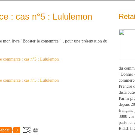
e : cas n°5 : Lululemon
Retai
t de mon livre "Booster le comemrce " , pour une présentation du
du comme
"Donner d
commerce
Prendre du
distribut
Parmi plu
depuis 20
français,
3000 visi
parle ici 
REELLEM
epost
0