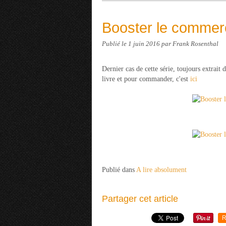
Booster le commerc
Publié le
1 juin 2016
par Frank Rosenthal
Dernier cas de cette série, toujours extrai
livre et pour commander, c'est
ici
Publié dans
A lire absolument
Partager cet article
R