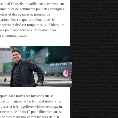
enthal Conseils travaille exclusivement sur
ématiques de commerce pour des enseignes,
prises et des agences et groupes de
ation. Sur chaque problématique, le
 précis réalisé est toujours suivi d'idées, de
ons pour répondre aux problématiques
g et communication.
ppuie dans toutes ses missions sur sa
nce du magasin et de la distribution et sur
euses et très régulières visites de magasin
ermettent de "puiser" pour illustrer dans sa
e photos magasins comptant près de 350