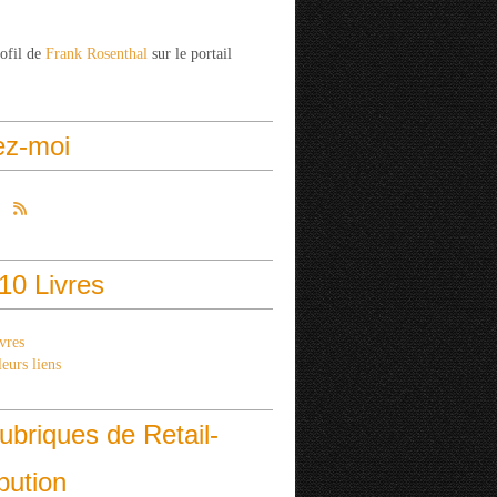
rofil de
Frank Rosenthal
sur le portail
ez-moi
10 Livres
vres
eurs liens
ubriques de Retail-
ibution