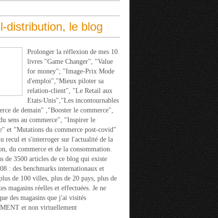
l-distribution, le blog
Prolonger la réflexion de mes 10
livres "Game Changer", "Value
for money"; "Image-Prix Mode
d'emploi","Mieux piloter sa
relation-client", "Le Retail aux
Etats-Unis","Les incontournables
rce de demain" ,"Booster le commerce",
u sens au commerce", "Inspirer le
" et "Mutations du commerce post-covid"
 recul et s'interroger sur l'actualité de la
ion, du commerce et de la consommation.
s de 3500 articles de ce blog qui existe
08 : des benchmarks internationaux et
 plus de 100 villes, plus de 20 pays, plus de
tes magasins réelles et effectuées. Je ne
que des magasins que j'ai visités
ENT et non virtuellement