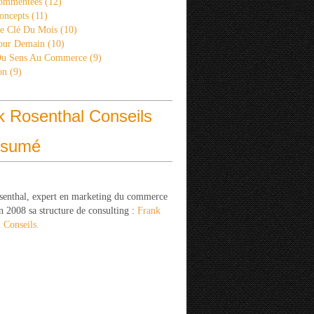
ommentées
(12)
oncepts
(11)
re Clé Du Mois
(10)
Pour Demain
(10)
Du Sens Au Commerce
(9)
on
(9)
k Rosenthal Conseils
ésumé
senthal, expert en marketing du commerce
n 2008 sa structure de consulting :
Frank
 Conseils.