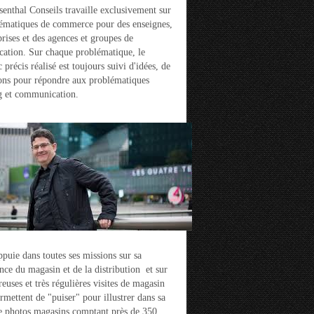
enthal Conseils travaille exclusivement sur
ématiques de commerce pour des enseignes,
prises et des agences et groupes de
ation. Sur chaque problématique, le
 précis réalisé est toujours suivi d'idées, de
ons pour répondre aux problématiques
g et communication.
ppuie dans toutes ses missions sur sa
nce du magasin et de la distribution et sur
euses et très régulières visites de magasin
ermettent de "puiser" pour illustrer dans sa
e photos magasins comptant près de 350