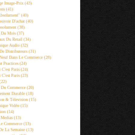
ge Image-Prix
(43)
ons
(41)
Absolument"
(40)
ouvoir D'achat
(40)
bsolument
(38)
 Du Mois
(37)
aux Du Retail
(34)
ique Audio
(32)
De Distributeurs
(31)
 Neuf Dans Le Commerce
(28)
st Practices
(24)
i C'est Paris
(24)
i C'est Paris
(23)
(22)
s Du Commerce
(20)
ement Durable
(18)
ion & Télevision
(15)
ique Vidéo
(15)
sion
(14)
 Medias
(13)
 Le Commerce
(13)
De La Semaine
(13)