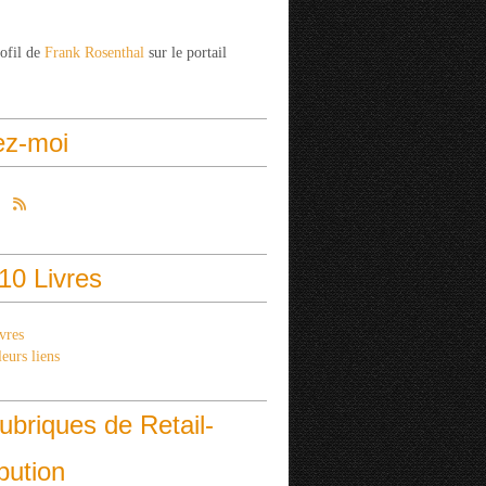
rofil de
Frank Rosenthal
sur le portail
ez-moi
10 Livres
vres
eurs liens
ubriques de Retail-
ibution