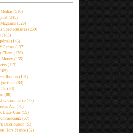
 Médias
(510)
ylist
(345)
 Magasins
(329)
s Spectaculaires
(259)
s
(165)
pécial
(146)
 Y Penser
(137)
 Client
(136)
r Money
(135)
eets
(113)
105)
istribution
(101)
Questions
(84)
Clés
(83)
mo
(80)
 Et E-Commerce
(77)
rtes À...
(75)
x Etats-Unis
(59)
Commerciaux
(57)
k Distribution
(53)
ion Hors France
(52)