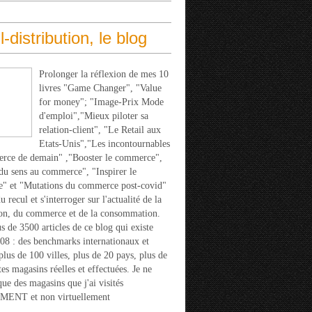
l-distribution, le blog
Prolonger la réflexion de mes 10
livres "Game Changer", "Value
for money"; "Image-Prix Mode
d'emploi","Mieux piloter sa
relation-client", "Le Retail aux
Etats-Unis","Les incontournables
rce de demain" ,"Booster le commerce",
u sens au commerce", "Inspirer le
" et "Mutations du commerce post-covid"
 recul et s'interroger sur l'actualité de la
ion, du commerce et de la consommation.
s de 3500 articles de ce blog qui existe
08 : des benchmarks internationaux et
 plus de 100 villes, plus de 20 pays, plus de
tes magasins réelles et effectuées. Je ne
que des magasins que j'ai visités
ENT et non virtuellement