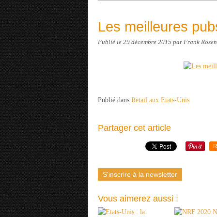
Les meilleures pubs
Publié le
29 décembre 2015
par Frank Rosen
Publié dans
Retail aux Etats-Unis
Partager cet article
R
S'inscrire à la newsletter
Vous aimerez aussi :