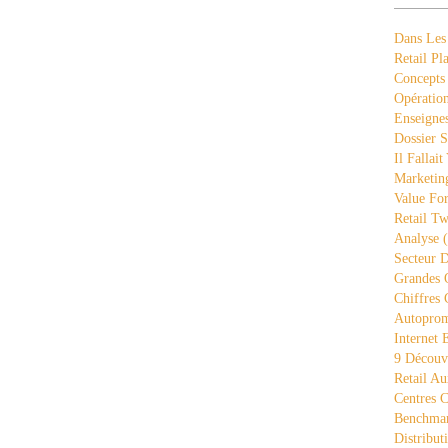
Dans Les
Retail Pla
Concepts
Opération
Enseigne
Dossier S
Il Fallait
Marketing
Value Fo
Retail Tw
Analyse
(
Secteur D
Grandes 
Chiffres 
Autopro
Internet
9 Découve
Retail Au
Centres 
Benchmar
Distribut