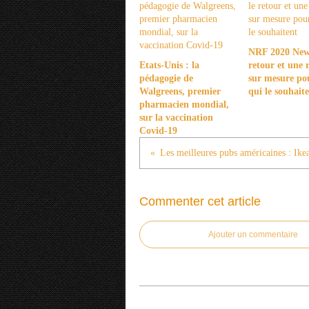
NRF 2020 New 
Etats-Unis : la
retour et une r
pédagogie de
sur mesure po
Walgreens, premier
qui le souhait
pharmacien mondial,
sur la vaccination
Covid-19
Les meilleures pubs américaines : Ike
Commenter cet article
Ajouter un commentaire