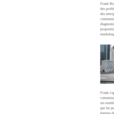
Frank Ros
des probl
des entre
communic
diagnostic
propositi
marketin
Frank s'a
connaissa
ses nombr
qui lui p
banque d