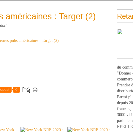
 américaines : Target (2)
Retai
thal
du comme
"Donner d
commerce
Prendre du
epost
0
distribut
Parmi plu
depuis 20
français,
3000 visi
parle ici 
REELLEM