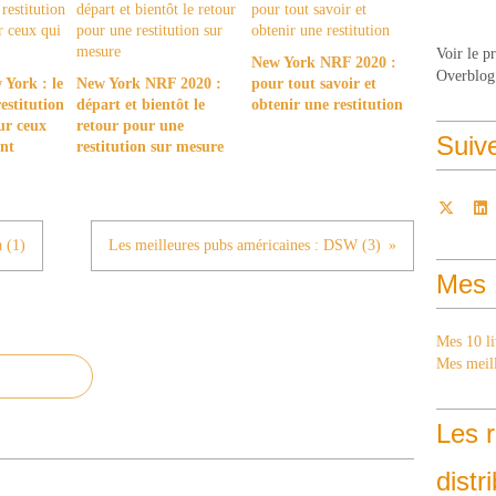
Voir le p
New York NRF 2020 :
Overblog
York : le
New York NRF 2020 :
pour tout savoir et
estitution
départ et bientôt le
obtenir une restitution
ur ceux
retour pour une
Suiv
ent
restitution sur mesure
a (1)
Les meilleures pubs américaines : DSW (3)
Mes 
Mes 10 li
Mes meill
Les r
distr