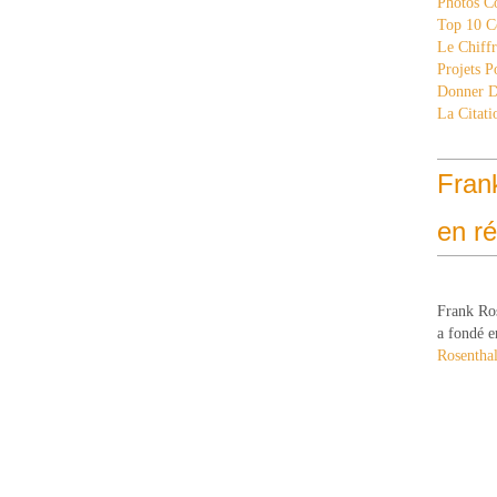
Photos C
Top 10 C
Le Chiff
Projets 
Donner 
La Citati
Fran
en r
Frank Ro
a fondé e
Rosenthal