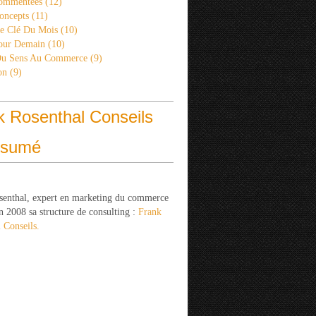
ommentées
(12)
oncepts
(11)
re Clé Du Mois
(10)
Pour Demain
(10)
Du Sens Au Commerce
(9)
on
(9)
k Rosenthal Conseils
ésumé
senthal, expert en marketing du commerce
n 2008 sa structure de consulting :
Frank
 Conseils.