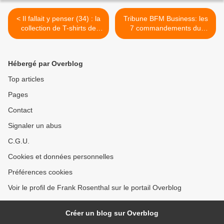
< Il fallait y penser (34) : la
Tribune BFM Business: les
collection de T-shirts de
7 commandements du
Tommy Bahama
marketing de demain >
Hébergé par Overblog
Top articles
Pages
Contact
Signaler un abus
C.G.U.
Cookies et données personnelles
Préférences cookies
Voir le profil de Frank Rosenthal sur le portail Overblog
Créer un blog sur Overblog