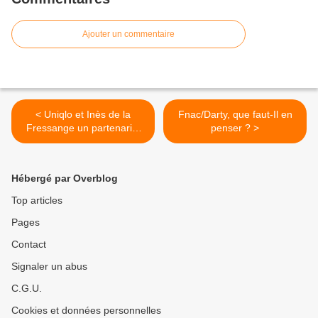
Ajouter un commentaire
< Uniqlo et Inès de la
Fnac/Darty, que faut-Il en
Fressange un partenariat
penser ? >
qui marche (3)
Hébergé par Overblog
Top articles
Pages
Contact
Signaler un abus
C.G.U.
Cookies et données personnelles