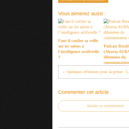
Vous aimerez aussi :
Faut-il confier sa veille
sur les salons à
Podcast Retail
l’intelligence artificielle
(Altavia AURA)
?
dilemmes du
consommateur
Commenter cet article
Ajouter un commentaire