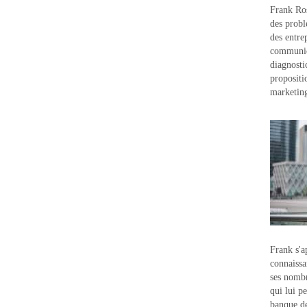
Frank Ros
des probl
des entre
communic
diagnostic
propositi
marketin
Frank s'a
connaissa
ses nombr
qui lui p
banque d