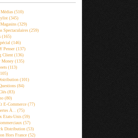
 Médias
(510)
ylist
(345)
 Magasins
(329)
s Spectaculaires
(259)
s
(165)
pécial
(146)
 Y Penser
(137)
 Client
(136)
r Money
(135)
eets
(113)
105)
istribution
(101)
Questions
(84)
Clés
(83)
mo
(80)
 Et E-Commerce
(77)
rtes À...
(75)
x Etats-Unis
(59)
Commerciaux
(57)
k Distribution
(53)
ion Hors France
(52)