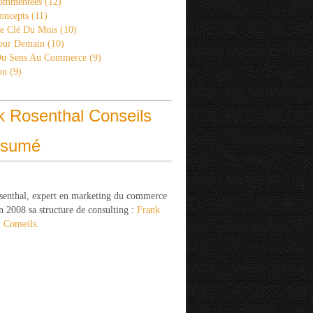
ommentées
(12)
oncepts
(11)
re Clé Du Mois
(10)
Pour Demain
(10)
Du Sens Au Commerce
(9)
on
(9)
k Rosenthal Conseils
ésumé
senthal, expert en marketing du commerce
n 2008 sa structure de consulting :
Frank
 Conseils.