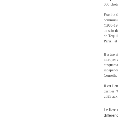
000 photo
Frank a f
communic
(1986-1988
au sein d
de Tequi
Paris) e
Il a trav
marques a
cinquanta
indépenda
Conseils.
Il est l’
dernier 
2025 aux
Le livre
différen