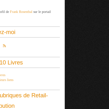
rofil de
Frank Rosenthal
sur le portail
ez-moi
10 Livres
vres
eurs liens
ubriques de Retail-
ibution