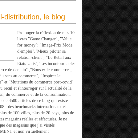
l-distribution, le blog
Prolonger la réflexion de mes 10
livres "Game Changer", "Value
for money"; "Image-Prix Mode
d'emploi","Mieux piloter sa
relation-client", "Le Retail aux
Etats-Unis","Les incontournables
rce de demain" ,"Booster le commerce",
u sens au commerce", "Inspirer le
" et "Mutations du commerce post-covid"
 recul et s'interroger sur l'actualité de la
ion, du commerce et de la consommation.
s de 3500 articles de ce blog qui existe
08 : des benchmarks internationaux et
 plus de 100 villes, plus de 20 pays, plus de
tes magasins réelles et effectuées. Je ne
que des magasins que j'ai visités
ENT et non virtuellement