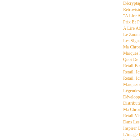
Décrypta
Retrovisi
"a Lire 
Prix Et P
A Lire A
Le Zoom
Les Sign
Ma Chron
Marques 
Quoi De
Retail Be
Retail, Ic
Retail, Ic
Marques
Légende
Développ
Distribut
Ma Chron
Retail Vi
Dans Les
Inspirer
L'image 