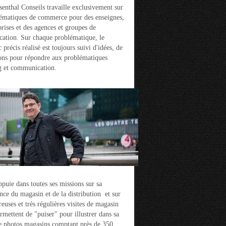
enthal Conseils travaille exclusivement sur
ématiques de commerce pour des enseignes,
prises et des agences et groupes de
ation. Sur chaque problématique, le
 précis réalisé est toujours suivi d'idées, de
ons pour répondre aux problématiques
g et communication.
ppuie dans toutes ses missions sur sa
nce du magasin et de la distribution et sur
euses et très régulières visites de magasin
ermettent de "puiser" pour illustrer dans sa
e photos magasins comptant près de 350