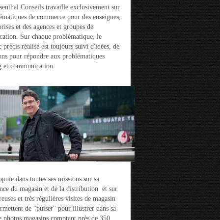
enthal Conseils travaille exclusivement sur
ématiques de commerce pour des enseignes,
prises et des agences et groupes de
ation. Sur chaque problématique, le
 précis réalisé est toujours suivi d'idées, de
ons pour répondre aux problématiques
g et communication.
ppuie dans toutes ses missions sur sa
nce du magasin et de la distribution et sur
euses et très régulières visites de magasin
ermettent de "puiser" pour illustrer dans sa
e photos magasins comptant près de 350