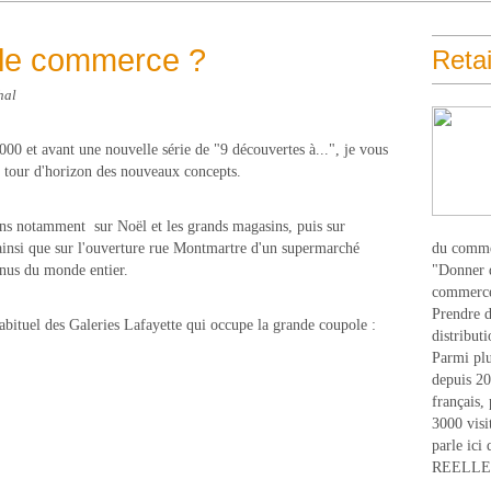
 le commerce ?
Retai
hal
000 et avant une nouvelle série de "9 découvertes à...", je vous
 tour d'horizon des nouveaux concepts.
ons notamment sur Noël et les grands magasins, puis sur
nsi que sur l'ouverture rue Montmartre d'un supermarché
du comme
nus du monde entier.
"Donner d
commerce
Prendre du
abituel des Galeries Lafayette qui occupe la grande coupole :
distribut
Parmi plu
depuis 20
français,
3000 visi
parle ici 
REELLEM