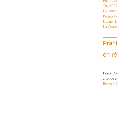
Photos C
Top 10 C
Le Chiff
Projets 
Donner 
La Citati
Fran
en r
Frank Ro
a fondé e
Rosenthal