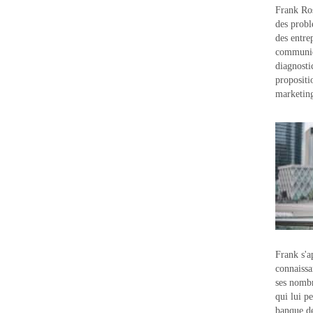
Frank Ros
des probl
des entre
communic
diagnostic
propositi
marketin
Frank s'a
connaissa
ses nombr
qui lui p
banque d