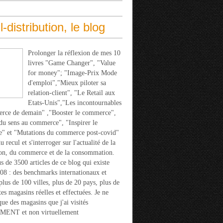
l-distribution, le blog
Prolonger la réflexion de mes 10
livres "Game Changer", "Value
for money"; "Image-Prix Mode
d'emploi","Mieux piloter sa
relation-client", "Le Retail aux
Etats-Unis","Les incontournables
rce de demain" ,"Booster le commerce",
u sens au commerce", "Inspirer le
" et "Mutations du commerce post-covid"
 recul et s'interroger sur l'actualité de la
ion, du commerce et de la consommation.
s de 3500 articles de ce blog qui existe
08 : des benchmarks internationaux et
 plus de 100 villes, plus de 20 pays, plus de
tes magasins réelles et effectuées. Je ne
que des magasins que j'ai visités
ENT et non virtuellement