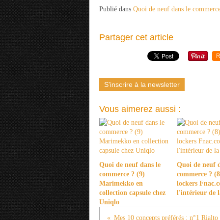
Publié dans
Quoi de neuf dans le commerc
Partager cet article
R
S'inscrire à la newsletter
Vous aimerez aussi :
Quoi de neuf dans le
Quoi de neuf d
commerce ? (9)
commerce ? (8)
Marimekko en
lockers Fnac.
collection capsule chez
l'intérieur de
Uniqlo