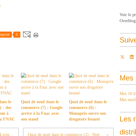
e
Voir le p
Overblog
epost
0
Suiv
Mes 
Mes 10 li
Mes meill
ans le
Quoi de neuf dans le
Quoi de neuf dans le
 : des
commerce (7) : Google
commerce (6) :
com à
arrive à la Fnac avec
Monoprix ouvre son
Les r
 la FNAC
son stand
drugstore beauté
distr
Mes 10 concepts préférés : n°1 Rialto Living, Palma de Majorque
Quoi de neuf dans le commerce (2) : Noël aux grands magasins