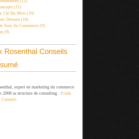
ommentées
(12)
oncepts
(11)
re Clé Du Mois
(10)
Pour Demain
(10)
Du Sens Au Commerce
(9)
on
(9)
k Rosenthal Conseils
ésumé
senthal, expert en marketing du commerce
n 2008 sa structure de consulting :
Frank
 Conseils.