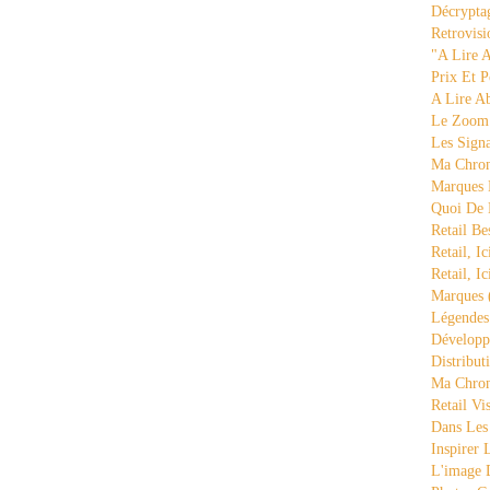
Décrypta
Retrovisi
"a Lire 
Prix Et P
A Lire A
Le Zoom
Les Sign
Ma Chron
Marques 
Quoi De
Retail Be
Retail, Ic
Retail, Ic
Marques
Légende
Développ
Distribut
Ma Chron
Retail Vi
Dans Les
Inspirer
L'image 