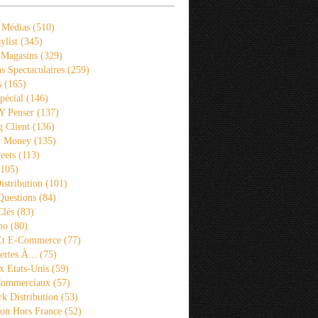
 Médias
(510)
ylist
(345)
 Magasins
(329)
s Spectaculaires
(259)
s
(165)
pécial
(146)
 Y Penser
(137)
 Client
(136)
r Money
(135)
eets
(113)
105)
istribution
(101)
Questions
(84)
Clés
(83)
mo
(80)
 Et E-Commerce
(77)
rtes À...
(75)
x Etats-Unis
(59)
Commerciaux
(57)
k Distribution
(53)
ion Hors France
(52)