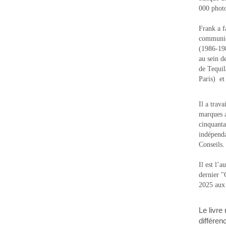
000 photo
Frank a f
communic
(1986-1988
au sein d
de Tequi
Paris) e
Il a trav
marques a
cinquanta
indépenda
Conseils.
Il est l’
dernier 
2025 aux
Le livre
différen