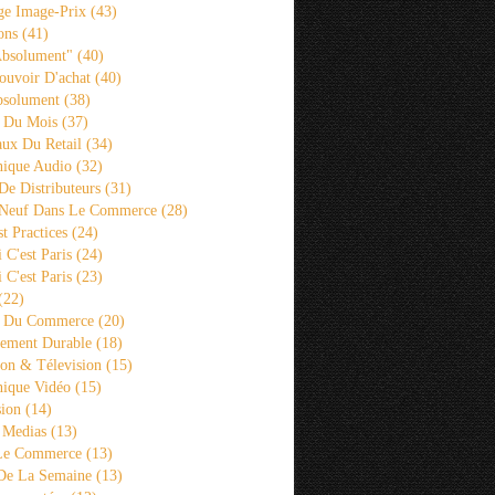
ge Image-Prix
(43)
ons
(41)
Absolument"
(40)
ouvoir D'achat
(40)
bsolument
(38)
 Du Mois
(37)
aux Du Retail
(34)
ique Audio
(32)
De Distributeurs
(31)
 Neuf Dans Le Commerce
(28)
st Practices
(24)
i C'est Paris
(24)
i C'est Paris
(23)
(22)
s Du Commerce
(20)
ement Durable
(18)
ion & Télevision
(15)
ique Vidéo
(15)
sion
(14)
 Medias
(13)
 Le Commerce
(13)
De La Semaine
(13)