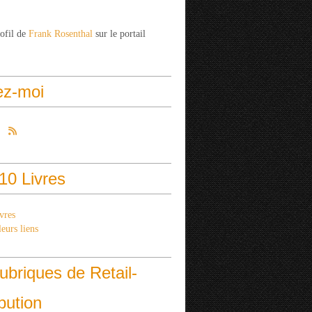
rofil de
Frank Rosenthal
sur le portail
ez-moi
10 Livres
vres
eurs liens
ubriques de Retail-
ibution