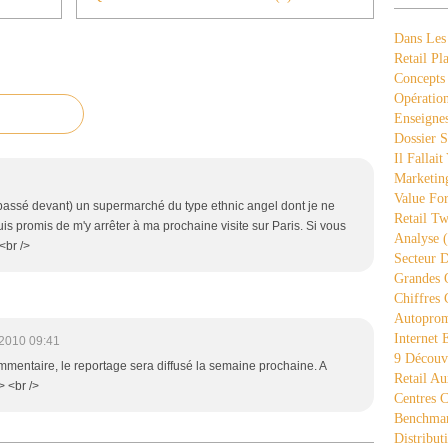
Dans Les
Retail Pla
Concepts
Opération
Enseigne
Dossier S
Il Fallait
Marketing
Value Fo
re passé devant) un supermarché du type ethnic angel dont je ne
Retail Tw
is promis de m'y arrêter à ma prochaine visite sur Paris. Si vous
Analyse
(
<br />
Secteur D
Grandes 
Chiffres 
Autopro
Internet
2010 09:41
9 Découve
ommentaire, le reportage sera diffusé la semaine prochaine. A
Retail Au
> <br />
Centres 
Benchmar
Distribut