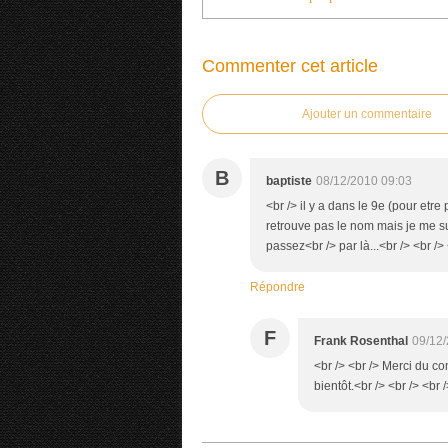
Commenter cet article
Ajouter un commentaire
B
baptiste
08/12/2010 09:03
<br /> il y a dans le 9e (pour et
retrouve pas le nom mais je me su
passez<br /> par là...<br /> <br /> 
Répondre
F
Frank Rosenthal
09/12/
<br /> <br /> Merci du c
bientôt.<br /> <br /> <br /