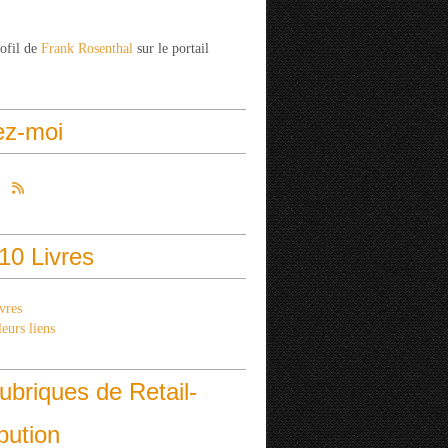
rofil de
Frank Rosenthal
sur le portail
ez-moi
10 Livres
vres
eurs liens
ubriques de Retail-
ibution