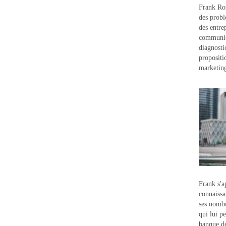
Frank Ros
des probl
des entre
communic
diagnostic
propositi
marketin
Frank s'a
connaissa
ses nombr
qui lui p
banque d