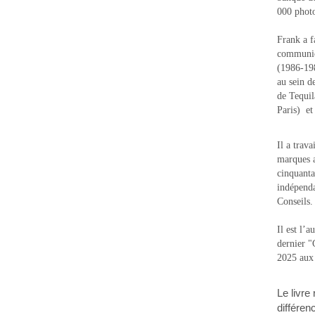
000 photo
Frank a f
communic
(1986-1988
au sein d
de Tequi
Paris) e
Il a trav
marques a
cinquanta
indépenda
Conseils.
Il est l’
dernier 
2025 aux
Le livre
différen