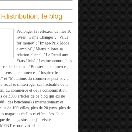
l-distribution, le blog
Prolonger la réflexion de mes 10
livres "Game Changer", "Value
for money"; "Image-Prix Mode
d'emploi","Mieux piloter sa
relation-client", "Le Retail aux
Etats-Unis","Les incontournables
rce de demain" ,"Booster le commerce",
u sens au commerce", "Inspirer le
" et "Mutations du commerce post-covid"
 recul et s'interroger sur l'actualité de la
ion, du commerce et de la consommation.
s de 3500 articles de ce blog qui existe
08 : des benchmarks internationaux et
 plus de 100 villes, plus de 20 pays, plus de
tes magasins réelles et effectuées. Je ne
que des magasins que j'ai visités
ENT et non virtuellement