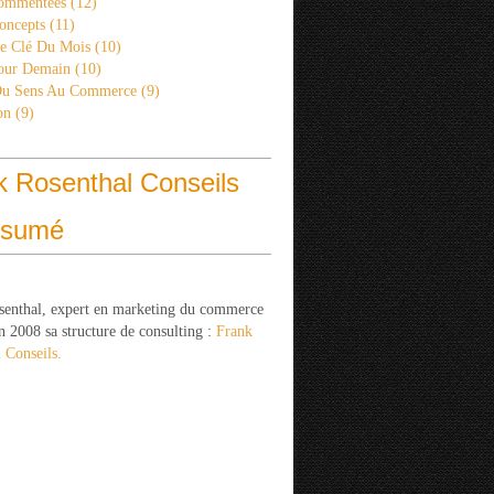
ommentées
(12)
oncepts
(11)
re Clé Du Mois
(10)
Pour Demain
(10)
Du Sens Au Commerce
(9)
on
(9)
k Rosenthal Conseils
ésumé
senthal, expert en marketing du commerce
n 2008 sa structure de consulting :
Frank
 Conseils.