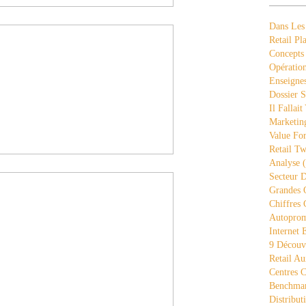
Dans Les
Retail Pla
Concepts
Opération
Enseigne
Dossier S
Il Fallait
Marketing
Value Fo
Retail Tw
Analyse
(
Secteur D
Grandes 
Chiffres 
Autopro
Internet
9 Découve
Retail Au
Centres 
Benchmar
Distribut