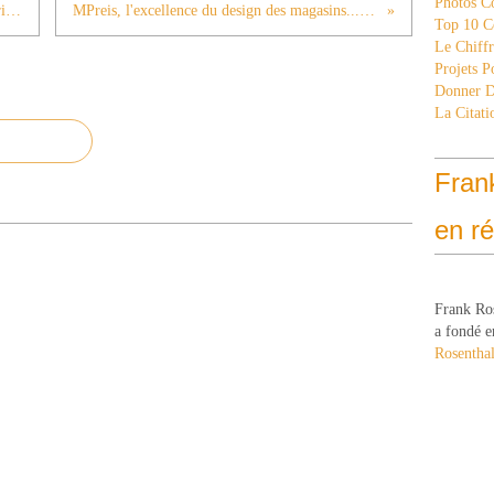
Photos C
Swarovski, un concept store tout en cristal (7)
MPreis, l'excellence du design des magasins...suite (9)
Top 10 C
Le Chiff
Projets 
Donner 
La Citati
Fran
en r
Frank Ro
a fondé e
Rosenthal