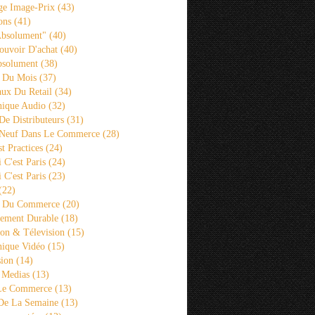
ge Image-Prix
(43)
ons
(41)
Absolument"
(40)
ouvoir D'achat
(40)
bsolument
(38)
 Du Mois
(37)
aux Du Retail
(34)
ique Audio
(32)
De Distributeurs
(31)
 Neuf Dans Le Commerce
(28)
st Practices
(24)
i C'est Paris
(24)
i C'est Paris
(23)
(22)
s Du Commerce
(20)
ement Durable
(18)
ion & Télevision
(15)
ique Vidéo
(15)
sion
(14)
 Medias
(13)
 Le Commerce
(13)
De La Semaine
(13)