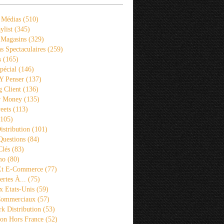
 Médias
(510)
ylist
(345)
 Magasins
(329)
s Spectaculaires
(259)
s
(165)
pécial
(146)
 Y Penser
(137)
 Client
(136)
r Money
(135)
eets
(113)
105)
istribution
(101)
Questions
(84)
Clés
(83)
mo
(80)
 Et E-Commerce
(77)
rtes À...
(75)
x Etats-Unis
(59)
Commerciaux
(57)
k Distribution
(53)
ion Hors France
(52)