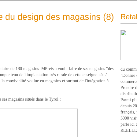
ce du design des magasins (8)
Retai
ntaire de 180 magasins. MPreis a voulu faire de ses magasins "des
du comme
ompte tenu de l'implantation très rurale de cette enseigne née à
"Donner d
 la convivialité voulue en magasins et surtout de l'intégration à
commerce
Prendre du
distribut
 ses magasins situés dans le Tyrol :
Parmi plu
depuis 20
français,
3000 visi
parle ici 
REELLEM