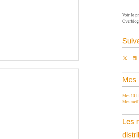
Voir le p
Overblog
Suiv
Mes 
Mes 10 li
Mes meill
Les r
distr