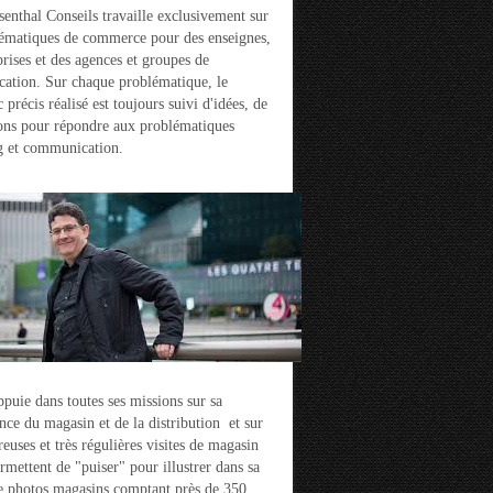
enthal Conseils travaille exclusivement sur
ématiques de commerce pour des enseignes,
prises et des agences et groupes de
ation. Sur chaque problématique, le
 précis réalisé est toujours suivi d'idées, de
ons pour répondre aux problématiques
g et communication.
ppuie dans toutes ses missions sur sa
nce du magasin et de la distribution et sur
euses et très régulières visites de magasin
ermettent de "puiser" pour illustrer dans sa
e photos magasins comptant près de 350