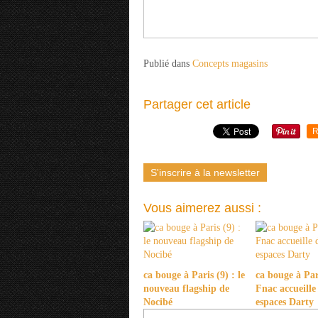
Publié dans
Concepts magasins
Partager cet article
R
S'inscrire à la newsletter
Vous aimerez aussi :
ca bouge à Paris (9) : le
ca bouge à Pari
nouveau flagship de
Fnac accueille
Nocibé
espaces Darty