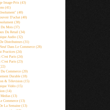
ge Image-Prix
(43)
ons
(41)
Absolument"
(40)
ouvoir D'achat
(40)
bsolument
(38)
 Du Mois
(37)
aux Du Retail
(34)
ique Audio
(32)
De Distributeurs
(31)
 Neuf Dans Le Commerce
(28)
st Practices
(24)
i C'est Paris
(24)
i C'est Paris
(23)
(22)
s Du Commerce
(20)
ement Durable
(18)
ion & Télevision
(15)
ique Vidéo
(15)
sion
(14)
 Medias
(13)
 Le Commerce
(13)
De La Semaine
(13)