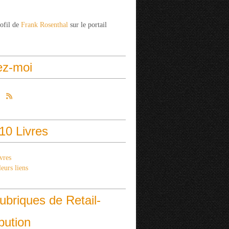
rofil de
Frank Rosenthal
sur le portail
ez-moi
10 Livres
vres
eurs liens
ubriques de Retail-
ibution