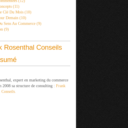
ommentées
(12)
oncepts
(11)
re Clé Du Mois
(10)
Pour Demain
(10)
Du Sens Au Commerce
(9)
on
(9)
k Rosenthal Conseils
ésumé
senthal, expert en marketing du commerce
n 2008 sa structure de consulting :
Frank
 Conseils.