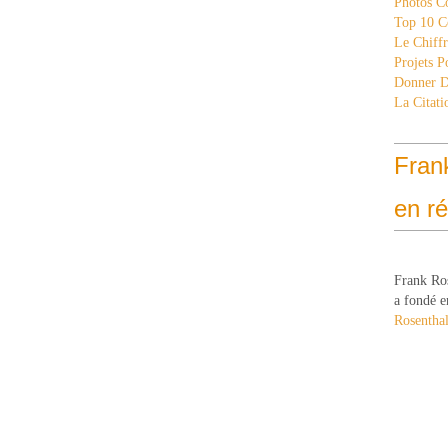
Photos C
Top 10 C
Le Chiff
Projets 
Donner 
La Citati
Fran
en r
Frank Ro
a fondé e
Rosenthal