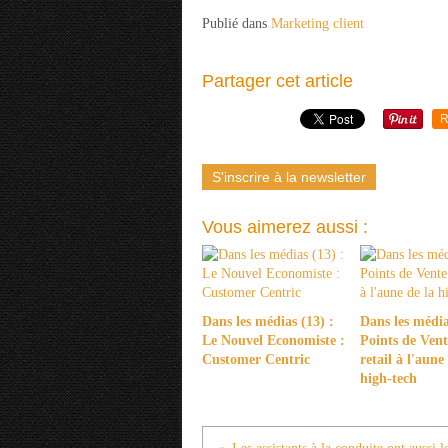
Publié dans
Marketing client
Partager cet article
R
S'inscrire à la newsletter
Vous aimerez aussi :
Dans les médias (13) :
Dans les média
Le Nouvel Economiste :
Points de Vente
Customer Centric
retail à l'aune
high-tech