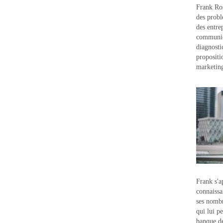
Frank Ros
des probl
des entre
communic
diagnostic
propositi
marketin
Frank s'a
connaissa
ses nombr
qui lui p
banque d