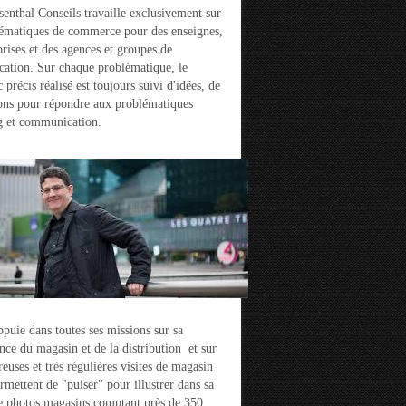
enthal Conseils travaille exclusivement sur
ématiques de commerce pour des enseignes,
prises et des agences et groupes de
ation. Sur chaque problématique, le
 précis réalisé est toujours suivi d'idées, de
ons pour répondre aux problématiques
g et communication.
ppuie dans toutes ses missions sur sa
nce du magasin et de la distribution et sur
euses et très régulières visites de magasin
ermettent de "puiser" pour illustrer dans sa
e photos magasins comptant près de 350