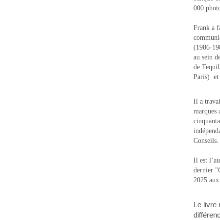
000 photo
Frank a f
communic
(1986-1988
au sein d
de Tequi
Paris) e
Il a trav
marques a
cinquanta
indépenda
Conseils.
Il est l’
dernier 
2025 aux
Le livre
différen