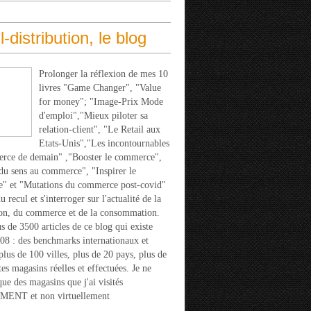
l-distribution, le blog
Prolonger la réflexion de mes 10
livres "Game Changer", "Value
for money"; "Image-Prix Mode
d'emploi","Mieux piloter sa
relation-client", "Le Retail aux
Etats-Unis","Les incontournables
rce de demain" ,"Booster le commerce",
u sens au commerce", "Inspirer le
" et "Mutations du commerce post-covid"
 recul et s'interroger sur l'actualité de la
ion, du commerce et de la consommation.
s de 3500 articles de ce blog qui existe
08 : des benchmarks internationaux et
 plus de 100 villes, plus de 20 pays, plus de
tes magasins réelles et effectuées. Je ne
que des magasins que j'ai visités
ENT et non virtuellement