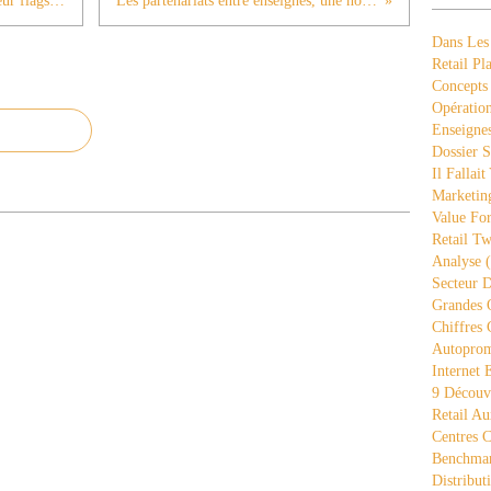
Les assistants à la conduite ont aussi leur flagship, le cas Coyote (5)
Les partenariats entre enseignes, une nouvelle tendance (7)
Dans Les
Retail Pla
Concepts
Opération
Enseigne
Dossier S
Il Fallait
Marketing
Value Fo
Retail Tw
Analyse
(
Secteur D
Grandes 
Chiffres 
Autopro
Internet
9 Découve
Retail Au
Centres 
Benchmar
Distribut