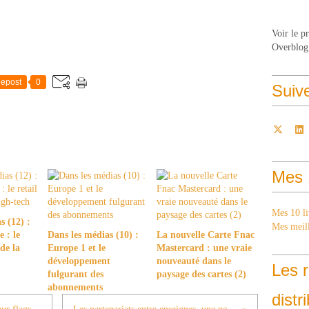
Voir le p
Overblog
epost
0
Suiv
Mes 
Mes 10 li
s (12) :
Mes meill
 : le
Dans les médias (10) :
La nouvelle Carte Fnac
 de la
Europe 1 et le
Mastercard : une vraie
développement
nouveauté dans le
Les r
fulgurant des
paysage des cartes (2)
abonnements
distr