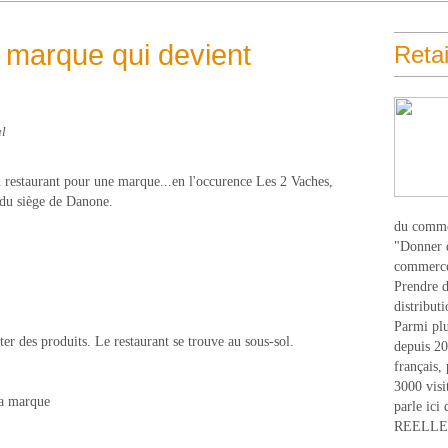
 marque qui devient
Retai
al
n restaurant pour une marque...en l'occurence Les 2 Vaches,
du siège de Danone.
du comme
"Donner d
commerce
Prendre du
distribut
Parmi plu
r des produits. Le restaurant se trouve au sous-sol.
depuis 20
français,
3000 visi
 la marque
parle ici 
REELLEM