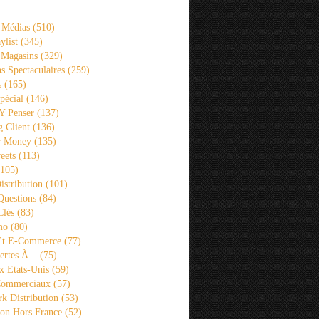
 Médias
(510)
ylist
(345)
 Magasins
(329)
s Spectaculaires
(259)
s
(165)
pécial
(146)
 Y Penser
(137)
 Client
(136)
r Money
(135)
eets
(113)
105)
istribution
(101)
Questions
(84)
Clés
(83)
mo
(80)
 Et E-Commerce
(77)
rtes À...
(75)
x Etats-Unis
(59)
Commerciaux
(57)
k Distribution
(53)
ion Hors France
(52)