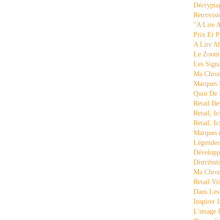
Décrypta
Retrovisi
"a Lire 
Prix Et P
A Lire A
Le Zoom
Les Sign
Ma Chron
Marques 
Quoi De
Retail Be
Retail, Ic
Retail, Ic
Marques
Légende
Développ
Distribut
Ma Chron
Retail Vi
Dans Les
Inspirer
L'image 