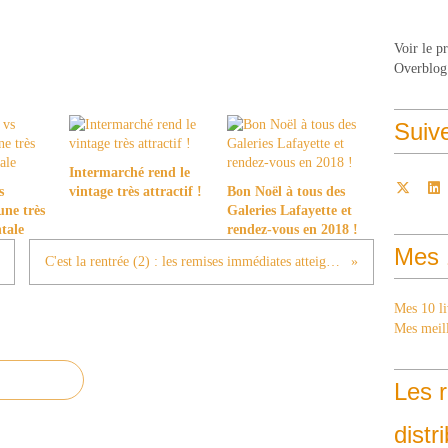
Voir le p
Overblog
Suiv
Intermarché rend le
s
vintage très attractif !
Bon Noël à tous des
une très
Galeries Lafayette et
ntale
rendez-vous en 2018 !
Mes 
C'est la rentrée (2) : les remises immédiates atteignent 50%
Mes 10 li
Mes meill
Les r
distr