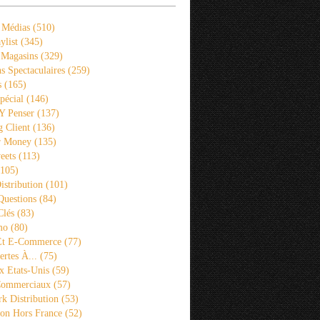
 Médias
(510)
ylist
(345)
 Magasins
(329)
s Spectaculaires
(259)
s
(165)
pécial
(146)
 Y Penser
(137)
 Client
(136)
r Money
(135)
eets
(113)
105)
istribution
(101)
Questions
(84)
Clés
(83)
mo
(80)
 Et E-Commerce
(77)
rtes À...
(75)
x Etats-Unis
(59)
Commerciaux
(57)
k Distribution
(53)
ion Hors France
(52)