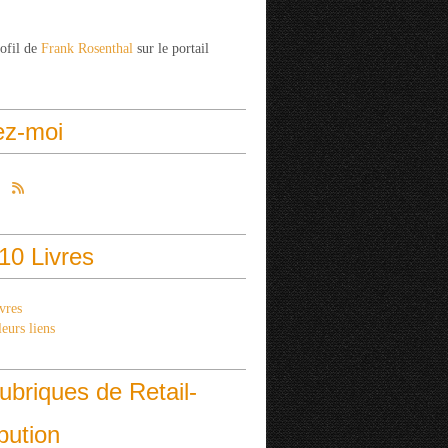
rofil de
Frank Rosenthal
sur le portail
ez-moi
10 Livres
vres
eurs liens
ubriques de Retail-
ibution