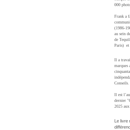
000 photo
Frank a f
communic
(1986-1988
au sein d
de Tequi
Paris) e
Il a trav
marques a
cinquanta
indépenda
Conseils.
Il est l’
dernier 
2025 aux
Le livre
différen