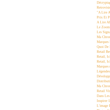
Décrypta
Retrovisi
"a Lire 
Prix Et P
A Lire A
Le Zoom
Les Sign
Ma Chron
Marques 
Quoi De
Retail Be
Retail, Ic
Retail, Ic
Marques
Légende
Développ
Distribut
Ma Chron
Retail Vi
Dans Les
Inspirer
L'image 