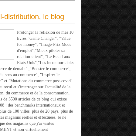
l-distribution, le blog
Prolonger la réflexion de mes 10
livres "Game Changer", "Value
for money"; "Image-Prix Mode
d'emploi","Mieux piloter sa
relation-client", "Le Retail aux
Etats-Unis","Les incontournables
rce de demain" ,"Booster le commerce",
u sens au commerce", "Inspirer le
" et "Mutations du commerce post-covid"
 recul et s'interroger sur l'actualité de la
ion, du commerce et de la consommation.
s de 3500 articles de ce blog qui existe
08 : des benchmarks internationaux et
 plus de 100 villes, plus de 20 pays, plus de
tes magasins réelles et effectuées. Je ne
que des magasins que j'ai visités
ENT et non virtuellement