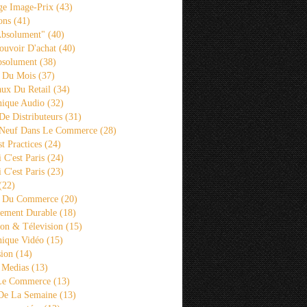
ge Image-Prix
(43)
ons
(41)
Absolument"
(40)
ouvoir D'achat
(40)
bsolument
(38)
 Du Mois
(37)
aux Du Retail
(34)
ique Audio
(32)
De Distributeurs
(31)
 Neuf Dans Le Commerce
(28)
st Practices
(24)
i C'est Paris
(24)
i C'est Paris
(23)
(22)
s Du Commerce
(20)
ement Durable
(18)
ion & Télevision
(15)
ique Vidéo
(15)
sion
(14)
 Medias
(13)
 Le Commerce
(13)
De La Semaine
(13)