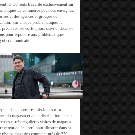
enthal Conseils travaille exclusivement sur
ématiques de commerce pour des enseignes,
prises et des agences et groupes de
ation. Sur chaque problématique, le
 précis réalisé est toujours suivi d'idées, de
ons pour répondre aux problématiques
g et communication.
ppuie dans toutes ses missions sur sa
nce du magasin et de la distribution et sur
euses et très régulières visites de magasin
ermettent de "puiser" pour illustrer dans sa
e photos magasins comptant près de 350