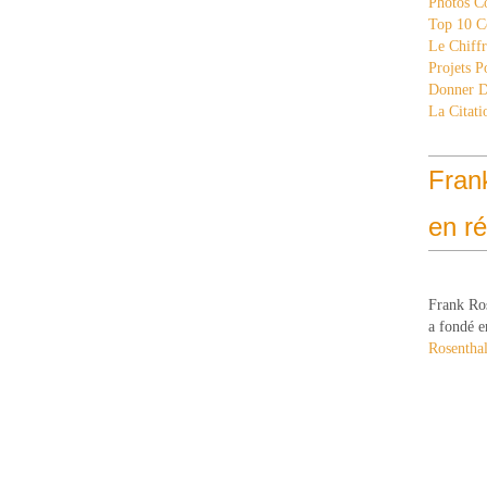
Photos C
Top 10 C
Le Chiff
Projets 
Donner 
La Citati
Fran
en r
Frank Ro
a fondé e
Rosenthal