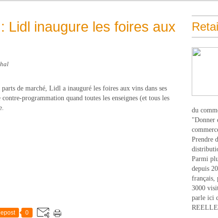
 : Lidl inaugure les foires aux
Retai
thal
 parts de marché, Lidl a inauguré les foires aux vins dans ses
 contre-programmation quand toutes les enseignes (et tous les
e.
du comme
"Donner d
commerce
Prendre du
distribut
Parmi plu
depuis 20
français,
3000 visi
parle ici 
REELLEM
epost
0