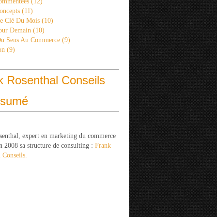
ommentées
(12)
oncepts
(11)
re Clé Du Mois
(10)
Pour Demain
(10)
Du Sens Au Commerce
(9)
on
(9)
k Rosenthal Conseils
ésumé
senthal, expert en marketing du commerce
n 2008 sa structure de consulting :
Frank
 Conseils.