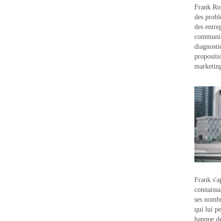
Frank Ros
des probl
des entre
communic
diagnostic
propositi
marketin
Frank s'a
connaissa
ses nombr
qui lui p
banque d