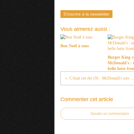
S'inscrire à la newsletter
Vous aimerez aussi :
Bon Noël à tous
Burger King v
McDonald's : 
belle lutte fro
C'était cet été (9) : McDonald's ouvert tard
Commenter cet article
Ajouter un commentaire