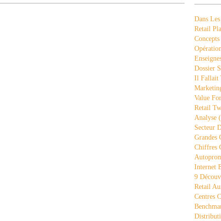
Dans Les
Retail Pla
Concepts
Opération
Enseigne
Dossier S
Il Fallait
Marketing
Value Fo
Retail Tw
Analyse
(
Secteur D
Grandes 
Chiffres 
Autopro
Internet
9 Découve
Retail Au
Centres 
Benchmar
Distribut